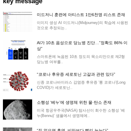
key message
미드저니 훈련에 아티스트 1만6천명 리스트 존재
이미지 생성 AI 미드저니(Midjourney)의 학습에 사용된
것으로 추정되는..
AI가 10초 음성으로 당뇨병 진단…”정확도 86% 이
상”
스마트폰에 녹음된 10초 정도의 목소리만으로 제2형
당뇨병 여부를..
“코로나 후유증 세로토닌 고갈과 관련 있다”
신종 코로나바이러스 감염증 후유증 '롱 코로나'(Long
COVID)가 세로토닌..
소행성 ‘베누’에 생명체 위한 물·탄소 존재
미국 항공우주국(NASA) 탐사선이 회수한 소행성 ‘베
누(Bennu)’ 샘플에서 생명체에..
“집 없으면 흡연, 비만보다 빨리 늙는다”