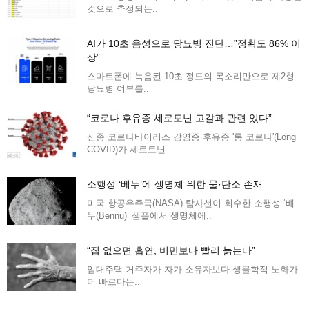
것으로 추정되는..
AI가 10초 음성으로 당뇨병 진단…”정확도 86% 이
상”
스마트폰에 녹음된 10초 정도의 목소리만으로 제2형
당뇨병 여부를..
“코로나 후유증 세로토닌 고갈과 관련 있다”
신종 코로나바이러스 감염증 후유증 '롱 코로나'(Long
COVID)가 세로토닌..
소행성 ‘베누’에 생명체 위한 물·탄소 존재
미국 항공우주국(NASA) 탐사선이 회수한 소행성 ‘베
누(Bennu)’ 샘플에서 생명체에..
“집 없으면 흡연, 비만보다 빨리 늙는다”
임대주택 거주자가 자가 소유자보다 생물학적 노화가
더 빠르다는..