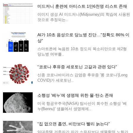
미드저니 훈련에 아티스트 1만6천명 리스트 존재
이미지 생성 AI 미드저니(Midjourney)의 학습에 사용된
것으로 추정되는..
AI가 10초 음성으로 당뇨병 진단…”정확도 86% 이
상”
스마트폰에 녹음된 10초 정도의 목소리만으로 제2형
당뇨병 여부를..
“코로나 후유증 세로토닌 고갈과 관련 있다”
신종 코로나바이러스 감염증 후유증 '롱 코로나'(Long
COVID)가 세로토닌..
소행성 ‘베누’에 생명체 위한 물·탄소 존재
미국 항공우주국(NASA) 탐사선이 회수한 소행성 ‘베
누(Bennu)’ 샘플에서 생명체에..
“집 없으면 흡연, 비만보다 빨리 늙는다”
임대주택 거주자가 자가 소유자보다 생물학적 노화가