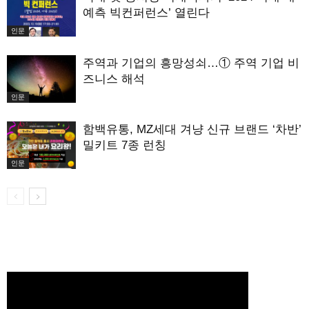
예측 빅컨퍼런스’ 열린다
인문
주역과 기업의 흥망성쇠…① 주역 기업 비
즈니스 해석
인문
함백유통, MZ세대 겨냥 신규 브랜드 ‘차반’
밀키트 7종 런칭
인문