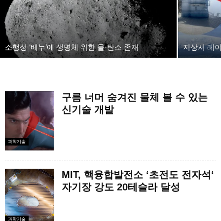
소행성 ‘베누’에 생명체 위한 물·탄소 존재
지상서 레이
구름 너머 숨겨진 물체 볼 수 있는
신기술 개발
과학기술
MIT, 핵융합발전소 ‘초전도 전자석‘
자기장 강도 20테슬라 달성
과학기술