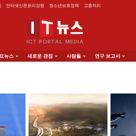
침
인터넷신문윤리강령
청소년보호정책
고충처리
요뉴스
새로운 관점
사람들
연구 보고서
IT
News