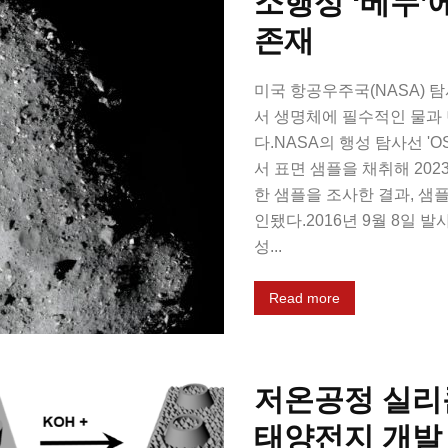
소행성 ‘베누’
존재
미국 항공우주국(NASA) 탐
서 생명체에 필수적인 물과
다.NASA의 행성 탐사선 'OS
서 표면 샘플을 채취해 202
한 샘플을 조사한 결과, 샘
인됐다.2016년 9월 8일 발
성...
Read more
저온공정 실리
태양전지 개발