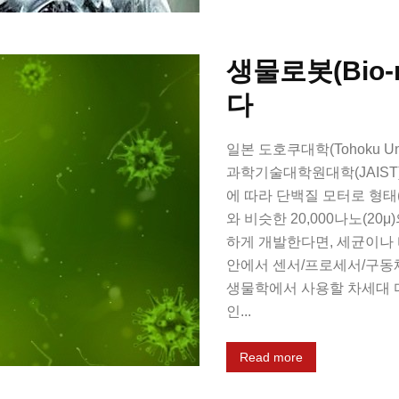
생물로봇(Bio-
다
일본 도호쿠대학(Tohoku U
과학기술대학원대학(JAIST
에 따라 단백질 모터로 형태(모
와 비슷한 20,000나노(2
하게 개발한다면, 세균이나 
안에서 센서/프로세서/구동체
생물학에서 사용할 차세대 
인...
Read more