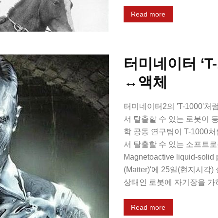
Read more
터미네이터 ‘T-
↔액체
터미네이터2의 'T-1000'
서 탈출할 수 있는 로봇이
학 공동 연구팀이 T-1000
서 탈출할 수 있는 소프트로
Magnetoactive liquid-soli
(Matter)'에 25일(현지
상태인 로봇에 자기장을 가하
Read more