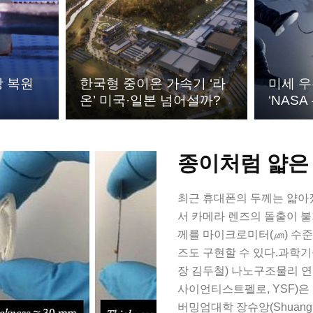
상 복원
한국형 중이온 가속기 ‘라
미세 
온’ 미국·일본 넘어설까?
‘NAS
종이처럼 얇은
최근 휴대폰의 두께는 얇아
서 카메라 렌즈의 돌출이 불
께를 마이크로미터(㎛) 수준
즈도 구현할 수 있다.과학기
장 김두철) 나노구조물리 
사이언티스트펠로, YSF)은 
버밍엄대학 장슈앙(Shuang Zh