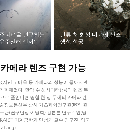
우주파편을 연구하는
인류 첫 화성 대기에 산소
A 우주잔해 센서’
생성 성공
 카메라 렌즈 구현 가능
졌지만 고배율 등 카메라의 성능이 좋아지면
가피해졌다. 만약 수 센치미터(㎝)의 렌즈 두
으로 줄인다면 명함 한 장 두께의 카메라 렌
술정보통신부 산하 기초과학연구원(IBS, 원
연구단(연구단장 이영희) 김튼튼 연구위원(영
KAIST 기계공학과 민범기 교수 연구진, 영국
ang)...