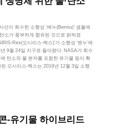
에 생명체 위한 물·탄소
사선이 회수한 소행성 ‘베누(Bennu)’ 샘플에
 탄소가 풍부하게 함유된 것으로 밝혀졌
IRIS-Rex(오시리스-렉스)'가 소행성 '벤누'에
3년 9월 24일 지구로 돌아왔다. NASA가 회수
플에 탄소와 물 분자를 포함한 유기물 등이 확
사된 오시리스-렉스는 2018년 12월 3일 소행
콘-유기물 하이브리드