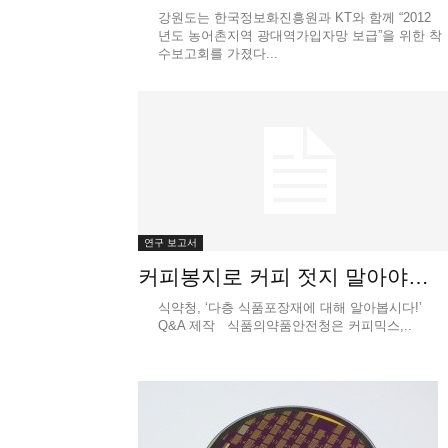
강원도는 한국정보화진흥원과 KT와 함께 “2012
년도 농어촌지역 광대역가입자망 보급”을 위한 착
수보고회를 가졌다...
연구 보고서
커피봉지로 커피 젓지 말아야…
식약청, ‘다층 식품포장재에 대해 알아봅시다!’
Q&A 제작 식품의약품안전청은 커피믹스,..