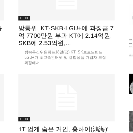
IT HR
규
방통위, KT·SKB·LGU+에 과징금 7
억 7700만원 부과 KT에 2.14억원,
SKB에 2.53억원,...
방송통신위원회는18일(금) KT, SK브로드밴드,
LGU+가 초고속인터넷 및 결합상품 가입자 모집
과정에서..
IT HR
‘IT 업계 숨은 거인, 훙하이(鴻海)’