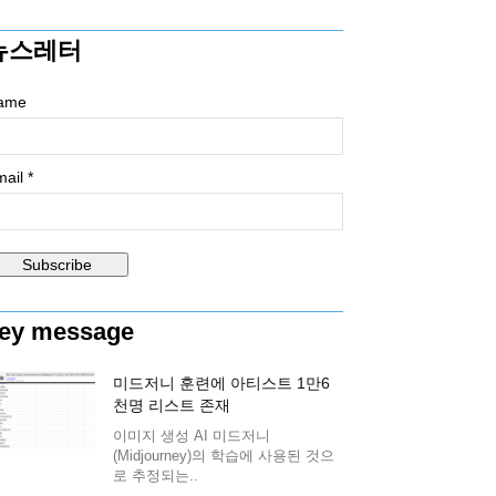
뉴스레터
ame
ail *
ey message
미드저니 훈련에 아티스트 1만6
천명 리스트 존재
이미지 생성 AI 미드저니
(Midjourney)의 학습에 사용된 것으
로 추정되는..