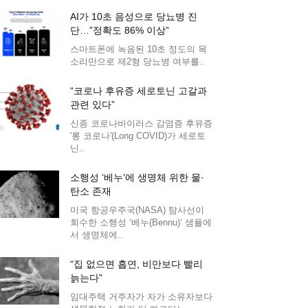
AI가 10초 음성으로 당뇨병 진
단…”정확도 86% 이상”
스마트폰에 녹음된 10초 정도의 목
소리만으로 제2형 당뇨병 여부를..
“코로나 후유증 세로토닌 고갈과
관련 있다”
신종 코로나바이러스 감염증 후유증
'롱 코로나'(Long COVID)가 세로토
닌..
소행성 ‘베누’에 생명체 위한 물·
탄소 존재
미국 항공우주국(NASA) 탐사선이
회수한 소행성 ‘베누(Bennu)’ 샘플에
서 생명체에..
“집 없으면 흡연, 비만보다 빨리
늙는다”
임대주택 거주자가 자가 소유자보다