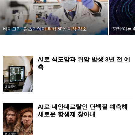
비아그라, 알츠하이머 위험 50% 이상 감소
‘깜빡’이는 
AI로 식도암과 위암 발생 3년 전 예
측
생명공학
AI로 네안데르탈인 단백질 예측해
새로운 항생제 찾아내
생명공학