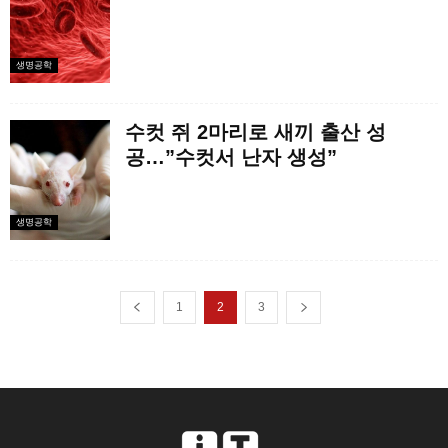
생명공학
수컷 쥐 2마리로 새끼 출산 성
공…”수컷서 난자 생성”
생명공학
1
2
3