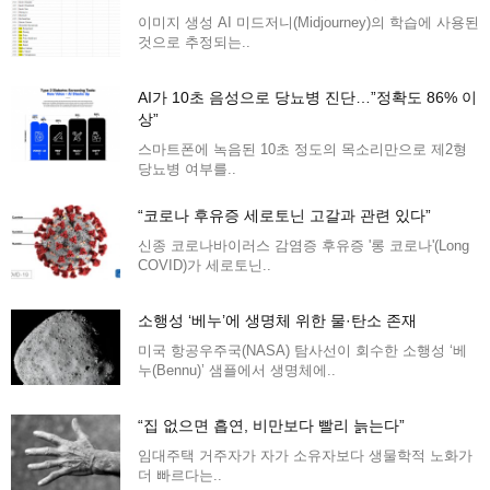
이미지 생성 AI 미드저니(Midjourney)의 학습에 사용된
것으로 추정되는..
AI가 10초 음성으로 당뇨병 진단…”정확도 86% 이
상”
스마트폰에 녹음된 10초 정도의 목소리만으로 제2형
당뇨병 여부를..
“코로나 후유증 세로토닌 고갈과 관련 있다”
신종 코로나바이러스 감염증 후유증 '롱 코로나'(Long
COVID)가 세로토닌..
소행성 ‘베누’에 생명체 위한 물·탄소 존재
미국 항공우주국(NASA) 탐사선이 회수한 소행성 ‘베
누(Bennu)’ 샘플에서 생명체에..
“집 없으면 흡연, 비만보다 빨리 늙는다”
임대주택 거주자가 자가 소유자보다 생물학적 노화가
더 빠르다는..