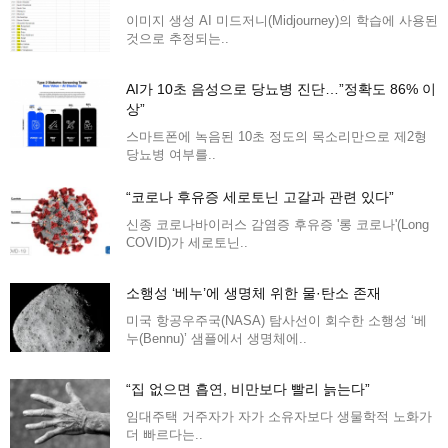
이미지 생성 AI 미드저니(Midjourney)의 학습에 사용된
것으로 추정되는..
AI가 10초 음성으로 당뇨병 진단…”정확도 86% 이
상”
스마트폰에 녹음된 10초 정도의 목소리만으로 제2형
당뇨병 여부를..
“코로나 후유증 세로토닌 고갈과 관련 있다”
신종 코로나바이러스 감염증 후유증 '롱 코로나'(Long
COVID)가 세로토닌..
소행성 ‘베누’에 생명체 위한 물·탄소 존재
미국 항공우주국(NASA) 탐사선이 회수한 소행성 ‘베
누(Bennu)’ 샘플에서 생명체에..
“집 없으면 흡연, 비만보다 빨리 늙는다”
임대주택 거주자가 자가 소유자보다 생물학적 노화가
더 빠르다는..