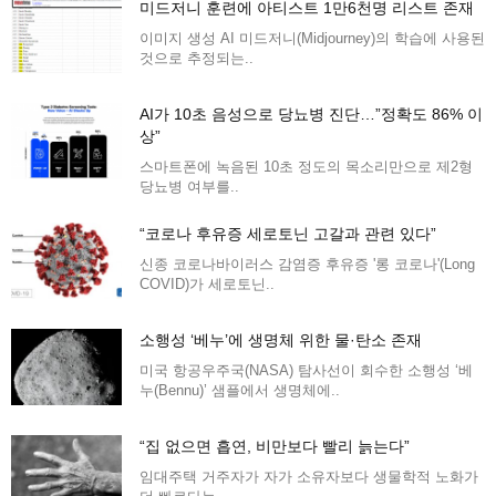
미드저니 훈련에 아티스트 1만6천명 리스트 존재
이미지 생성 AI 미드저니(Midjourney)의 학습에 사용된
것으로 추정되는..
AI가 10초 음성으로 당뇨병 진단…”정확도 86% 이
상”
스마트폰에 녹음된 10초 정도의 목소리만으로 제2형
당뇨병 여부를..
“코로나 후유증 세로토닌 고갈과 관련 있다”
신종 코로나바이러스 감염증 후유증 '롱 코로나'(Long
COVID)가 세로토닌..
소행성 ‘베누’에 생명체 위한 물·탄소 존재
미국 항공우주국(NASA) 탐사선이 회수한 소행성 ‘베
누(Bennu)’ 샘플에서 생명체에..
“집 없으면 흡연, 비만보다 빨리 늙는다”
임대주택 거주자가 자가 소유자보다 생물학적 노화가