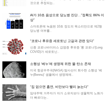
것으로 추정되는..
AI가 10초 음성으로 당뇨병 진단…”정확도 86% 이
상”
스마트폰에 녹음된 10초 정도의 목소리만으로 제2형
당뇨병 여부를..
“코로나 후유증 세로토닌 고갈과 관련 있다”
신종 코로나바이러스 감염증 후유증 '롱 코로나'(Long
COVID)가 세로토닌..
소행성 ‘베누’에 생명체 위한 물·탄소 존재
미국 항공우주국(NASA) 탐사선이 회수한 소행성 ‘베
누(Bennu)’ 샘플에서 생명체에..
“집 없으면 흡연, 비만보다 빨리 늙는다”
임대주택 거주자가 자가 소유자보다 생물학적 노화가
더 빠르다는..