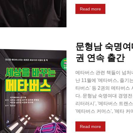
Read more
문형남 숙명여대
권 연속 출간
메타버스 관련 책들이 넘처
난 11월에 '메타버스, 즐기
타버스' 등 2권의 메타버스
다. 문형남 숙명여대 경영전
리터러시', '메타버스 트랜스포
'메타버스 커머스', '메타 커머
Read more