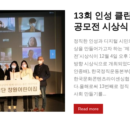
13회 인성 클
공모전 시상식
정직한 인성과 디지털 시민
상을 만들어가고자 하는 ‘제
전’시상식이 12월 4일 오
방향 시상식으로 개최되었다
안종배), 한국정직운동본부(
한국문화콘텐츠라이센싱협회(
다.올해로써 13번째로 정
사회 만들기를...
Read more