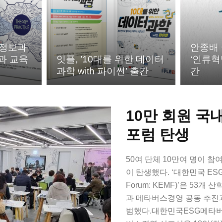
 정보과
안종배
과 교육
잇플, ’10대를 위한 데이터
‘인류혁
과학 with 파이썬’ 출간
간
10만 회원 국
포럼 탄생
50여 단체 10만여 명이 참
이 탄생했다. ‘대한민국 ESG메
Forum: KEMF)’은 53
과 메타버스경영 공동 추진
범했다.대한민국ESG메타버스