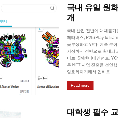
국내 유일 원화
개
국내 산업 전반에 대체불가능
메타버스, P2E(Play to 
급부상하고 있다. 예술 분야
시장까지 전반으로 확대되고
이브, SM엔터테인먼트, Y
두 NFT 사업 진출을 선언했
암호화폐거래서 업비트...
Read more
대학생 필수 교