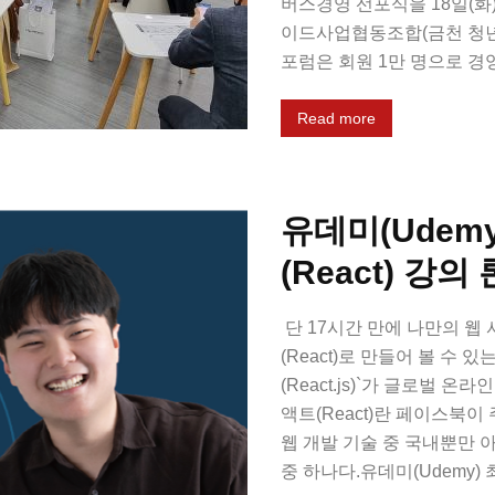
버스경영 선포식을 18일(화
이드사업협동조합(금천 청년창업
포럼은 회원 1만 명으로 경영.
Read more
유데미(Udem
(React) 강의
단 17시간 만에 나만의 웹
(React)로 만들어 볼 수 
(React.js)`가 글로벌 
액트(React)란 페이스북
웹 개발 기술 중 국내뿐만 
중 하나다.유데미(Udemy) 