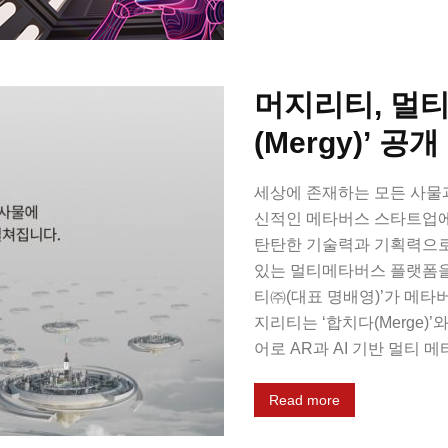
머지리티, 멀
(Mergy)’ 공개
세상에 존재하는 모든 사물
신적인 메타버스 스타트업에
탄탄한 기술력과 기획력으로
있는 멀티메타버스 플랫폼을
티㈜(대표 명배영)’가 메타
지리티는 ‘합치다(Merge)’와
어로 AR과 AI 기반 멀티 메타
Read more