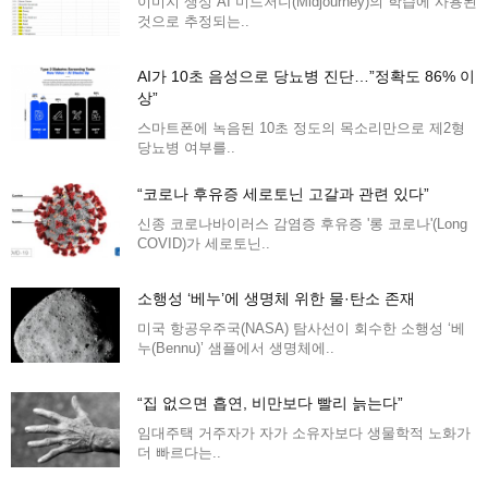
이미지 생성 AI 미드저니(Midjourney)의 학습에 사용된
것으로 추정되는..
AI가 10초 음성으로 당뇨병 진단…”정확도 86% 이
상”
스마트폰에 녹음된 10초 정도의 목소리만으로 제2형
당뇨병 여부를..
“코로나 후유증 세로토닌 고갈과 관련 있다”
신종 코로나바이러스 감염증 후유증 '롱 코로나'(Long
COVID)가 세로토닌..
소행성 ‘베누’에 생명체 위한 물·탄소 존재
미국 항공우주국(NASA) 탐사선이 회수한 소행성 ‘베
누(Bennu)’ 샘플에서 생명체에..
“집 없으면 흡연, 비만보다 빨리 늙는다”
임대주택 거주자가 자가 소유자보다 생물학적 노화가
더 빠르다는..