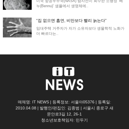
미국 항공우주국(NASA) 탐사선이 회수한 소행성 ‘베
누(Bennu)’ 샘플에서 생명체에..
“집 없으면 흡연, 비만보다 빨리 늙는다”
임대주택 거주자가 자가 소유자보다 생물학적 노화가
더 빠르다는..
매체명: IT NEWS | 등록정보: 서울아05376 | 등록일:
2010.04.08 | 발행인/편집인: 김종범 | 서울시 종로구 새
문안로3길 12, 26-1
청소년보호책임자: 민두기