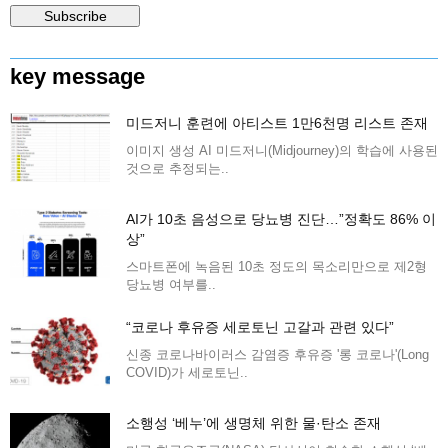
key message
미드저니 훈련에 아티스트 1만6천명 리스트 존재
이미지 생성 AI 미드저니(Midjourney)의 학습에 사용된
것으로 추정되는..
AI가 10초 음성으로 당뇨병 진단…”정확도 86% 이
상”
스마트폰에 녹음된 10초 정도의 목소리만으로 제2형
당뇨병 여부를..
“코로나 후유증 세로토닌 고갈과 관련 있다”
신종 코로나바이러스 감염증 후유증 '롱 코로나'(Long
COVID)가 세로토닌..
소행성 ‘베누’에 생명체 위한 물·탄소 존재