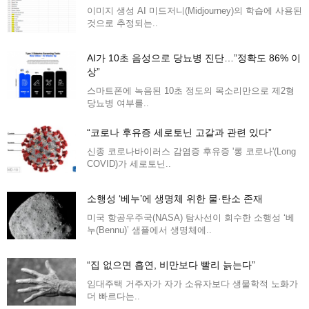
이미지 생성 AI 미드저니(Midjourney)의 학습에 사용된
것으로 추정되는..
AI가 10초 음성으로 당뇨병 진단…”정확도 86% 이
상”
스마트폰에 녹음된 10초 정도의 목소리만으로 제2형
당뇨병 여부를..
“코로나 후유증 세로토닌 고갈과 관련 있다”
신종 코로나바이러스 감염증 후유증 '롱 코로나'(Long
COVID)가 세로토닌..
소행성 ‘베누’에 생명체 위한 물·탄소 존재
미국 항공우주국(NASA) 탐사선이 회수한 소행성 ‘베
누(Bennu)’ 샘플에서 생명체에..
“집 없으면 흡연, 비만보다 빨리 늙는다”
임대주택 거주자가 자가 소유자보다 생물학적 노화가
더 빠르다는..