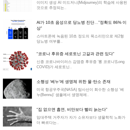
이미지 생성 AI 미드저니(Midjourney)의 학습에 사용된
것으로 추정되는..
AI가 10초 음성으로 당뇨병 진단…”정확도 86% 이
상”
스마트폰에 녹음된 10초 정도의 목소리만으로 제2형
당뇨병 여부를..
“코로나 후유증 세로토닌 고갈과 관련 있다”
신종 코로나바이러스 감염증 후유증 '롱 코로나'(Long
COVID)가 세로토닌..
소행성 ‘베누’에 생명체 위한 물·탄소 존재
미국 항공우주국(NASA) 탐사선이 회수한 소행성 ‘베
누(Bennu)’ 샘플에서 생명체에..
“집 없으면 흡연, 비만보다 빨리 늙는다”
임대주택 거주자가 자가 소유자보다 생물학적 노화가
더 빠르다는..