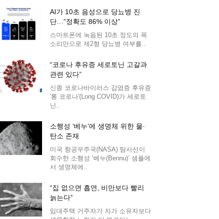
AI가 10초 음성으로 당뇨병 진
단…”정확도 86% 이상”
스마트폰에 녹음된 10초 정도의 목
소리만으로 제2형 당뇨병 여부를..
“코로나 후유증 세로토닌 고갈과
관련 있다”
신종 코로나바이러스 감염증 후유증
'롱 코로나'(Long COVID)가 세로토
닌..
소행성 ‘베누’에 생명체 위한 물·
탄소 존재
미국 항공우주국(NASA) 탐사선이
회수한 소행성 ‘베누(Bennu)’ 샘플에
서 생명체에..
“집 없으면 흡연, 비만보다 빨리
늙는다”
임대주택 거주자가 자가 소유자보다