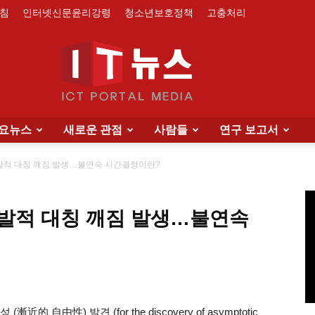
침
인터넷신문윤리강령
청소년보호정책
고충처리
요뉴스
새로운 관점
사람들
연구 보고서
IT
발적 대칭 깨짐 발생…불연속 시간결정이란?
발적 대칭 깨짐 발생…불연속
News
 自由性) 발견 (for the discovery of asymptotic