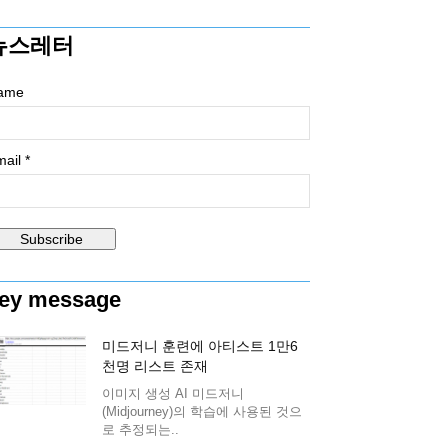
뉴스레터
ame
ail *
ey message
미드저니 훈련에 아티스트 1만6
천명 리스트 존재
이미지 생성 AI 미드저니
(Midjourney)의 학습에 사용된 것으
로 추정되는..