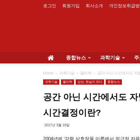
로그인
회원가입
회사소개
개인정보취급방
종합뉴스
과학기술
주
Home
과학기술
물리학
공간 아닌 시간에서도 자
과학기술
물리학
상상, 현실이 되다
종합뉴스
공간 아닌 시간에서도 자
시간결정이란?
2017년 3월 19일
2004년에 ‘강력 상호작용 이론에서 점근적 자유성 (漸近的