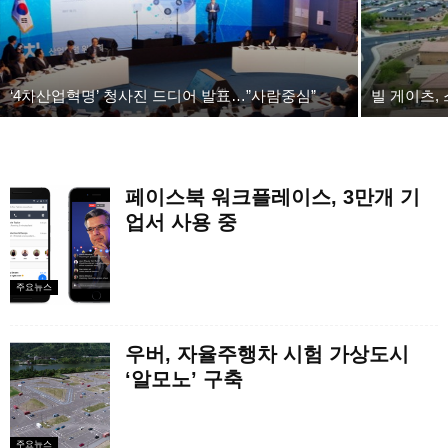
‘4차산업혁명’ 청사진 드디어 발표…”사람중심”
빌 게이츠,
페이스북 워크플레이스, 3만개 기
업서 사용 중
주요뉴스
우버, 자율주행차 시험 가상도시
‘알모노’ 구축
주요뉴스