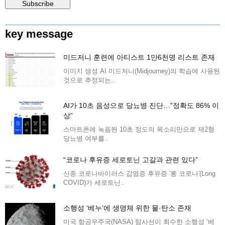
key message
미드저니 훈련에 아티스트 1만6천명 리스트 존재
이미지 생성 AI 미드저니(Midjourney)의 학습에 사용된
것으로 추정되는..
AI가 10초 음성으로 당뇨병 진단…”정확도 86% 이
상”
스마트폰에 녹음된 10초 정도의 목소리만으로 제2형
당뇨병 여부를..
“코로나 후유증 세로토닌 고갈과 관련 있다”
신종 코로나바이러스 감염증 후유증 '롱 코로나'(Long
COVID)가 세로토닌..
소행성 ‘베누’에 생명체 위한 물·탄소 존재
미국 항공우주국(NASA) 탐사선이 회수한 소행성 ‘베