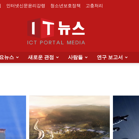
침
인터넷신문윤리강령
청소년보호정책
고충처리
요뉴스
새로운 관점
사람들
연구 보고서
IT
News