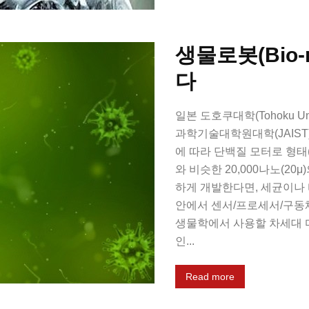
생물로봇(Bio-
다
일본 도호쿠대학(Tohoku U
과학기술대학원대학(JAIST
에 따라 단백질 모터로 형태(모
와 비슷한 20,000나노(2
하게 개발한다면, 세균이나 
안에서 센서/프로세서/구동체
생물학에서 사용할 차세대 
인...
Read more