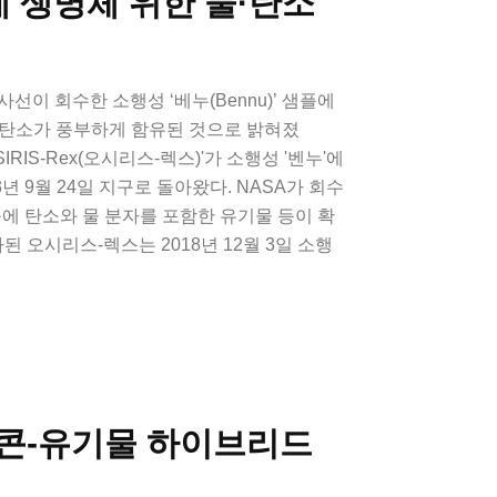
에 생명체 위한 물·탄소
사선이 회수한 소행성 ‘베누(Bennu)’ 샘플에
 탄소가 풍부하게 함유된 것으로 밝혀졌
IRIS-Rex(오시리스-렉스)'가 소행성 '벤누'에
3년 9월 24일 지구로 돌아왔다. NASA가 회수
플에 탄소와 물 분자를 포함한 유기물 등이 확
사된 오시리스-렉스는 2018년 12월 3일 소행
콘-유기물 하이브리드