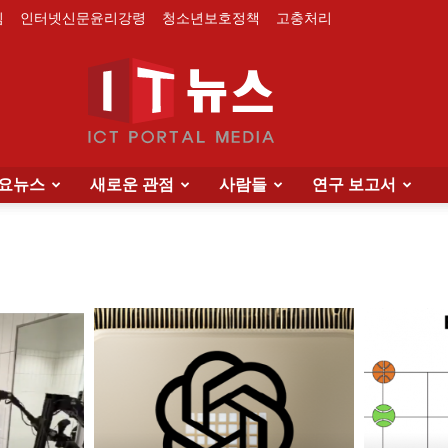
침
인터넷신문윤리강령
청소년보호정책
고충처리
요뉴스
새로운 관점
사람들
연구 보고서
IT
News