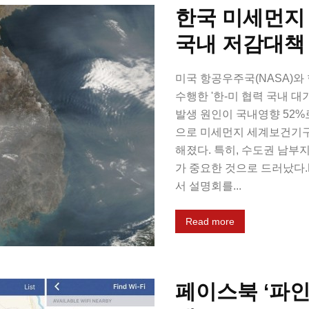
한국 미세먼지 
국내 저감대책
미국 항공우주국(NASA)와 
수행한 '한-미 협력 국내 대
발생 원인이 국내영향 52%
으로 미세먼지 세계보건기구
해졌다. 특히, 수도권 남부
가 중요한 것으로 드러났다.K
서 설명회를...
Read more
페이스북 ‘파인