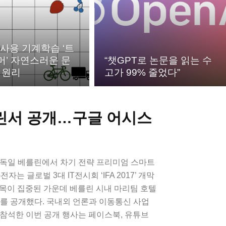
 사용 기계학습 ‘트
’ 자연스러운 문
“챗GPT로 논문을 읽는 수
 원리
고가 99% 줄었다”
베를린서 공개…구글 어시스
 독일 베를린에서 차기 전략 프리미엄 스마트
G전자는 글로벌 3대 IT전시회 ‘IFA 2017’ 개막
목이 집중된 가운데 베를린 시내 마리팀 호텔
LG V30를 공개했다. 국내외 언론과 이동통신 사업
명이 참석한 이번 공개 행사는 페이스북, 유튜브