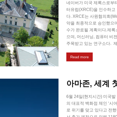
네이버가 미국 제록스로부
터유럽(XRCE)을 인수하고
다. XRCE는 사원협의회(Works 
약을 최종적으로 승인했으며,
수가 완료될 계획이다.제록스
으며, 머신러닝, 컴퓨터 비
주목받고 있는 연구소다. 제
Read more
아마존, 세계 첫
6월 24일(현지시간) 미국발
의 대표적 백화점 체인 ‘시어스
로 위기를 맞고 있다고 전했다
서 추가 폐점으로 인해 118