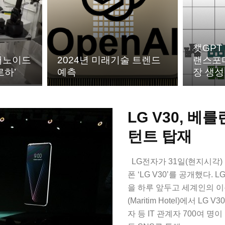
챗GPT
머노이드
2024년 미래기술 트렌드
랜스포머
로하’
예측
장 생성
LG V30, 
턴트 탑재
LG전자가 31일(현지시각)
폰 ‘LG V30’를 공개했다. L
을 하루 앞두고 세계인의 이
(Maritim Hotel)에서 
자 등 IT 관계자 700여 