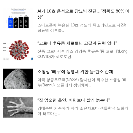
AI가 10초 음성으로 당뇨병 진단…”정확도 86% 이
상”
스마트폰에 녹음된 10초 정도의 목소리만으로 제2형
당뇨병 여부를..
“코로나 후유증 세로토닌 고갈과 관련 있다”
신종 코로나바이러스 감염증 후유증 '롱 코로나'(Long
COVID)가 세로토닌..
소행성 ‘베누’에 생명체 위한 물·탄소 존재
미국 항공우주국(NASA) 탐사선이 회수한 소행성 ‘베
누(Bennu)’ 샘플에서 생명체에..
“집 없으면 흡연, 비만보다 빨리 늙는다”
임대주택 거주자가 자가 소유자보다 생물학적 노화가
더 빠르다는..