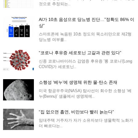
것으로 추정되는..
AI가 10초 음성으로 당뇨병 진단…”정확도 86% 이
상”
스마트폰에 녹음된 10초 정도의 목소리만으로 제2형
당뇨병 여부를..
“코로나 후유증 세로토닌 고갈과 관련 있다”
신종 코로나바이러스 감염증 후유증 '롱 코로나'(Long
COVID)가 세로토닌..
소행성 ‘베누’에 생명체 위한 물·탄소 존재
미국 항공우주국(NASA) 탐사선이 회수한 소행성 ‘베
누(Bennu)’ 샘플에서 생명체에..
“집 없으면 흡연, 비만보다 빨리 늙는다”
임대주택 거주자가 자가 소유자보다 생물학적 노화가
더 빠르다는..