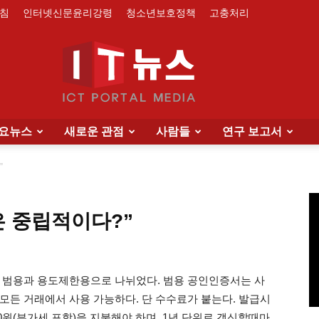
침
인터넷신문윤리강령
청소년보호정책
고충처리
요뉴스
새로운 관점
사람들
연구 보고서
IT
”
은 중립적이다?”
News
따라 범용과 용도제한용으로 나뉘었다. 범용 공인인증서는 사
모든 거래에서 사용 가능하다. 단 수수료가 붙는다. 발급시
,000원(부가세 포함)을 지불해야 하며, 1년 단위로 갱신할때마