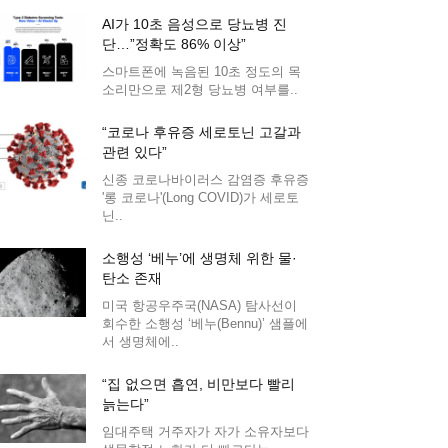
AI가 10초 음성으로 당뇨병 진
단…”정확도 86% 이상”
스마트폰에 녹음된 10초 정도의 목
소리만으로 제2형 당뇨병 여부를..
“코로나 후유증 세로토닌 고갈과
관련 있다”
신종 코로나바이러스 감염증 후유증
'롱 코로나'(Long COVID)가 세로토
닌..
소행성 ‘베누’에 생명체 위한 물·
탄소 존재
미국 항공우주국(NASA) 탐사선이
회수한 소행성 ‘베누(Bennu)’ 샘플에
서 생명체에..
“집 없으면 흡연, 비만보다 빨리
늙는다”
임대주택 거주자가 자가 소유자보다