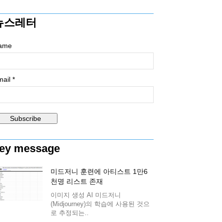
뉴스레터
ame
ail *
ey message
미드저니 훈련에 아티스트 1만6
천명 리스트 존재
이미지 생성 AI 미드저니
(Midjourney)의 학습에 사용된 것으
로 추정되는..