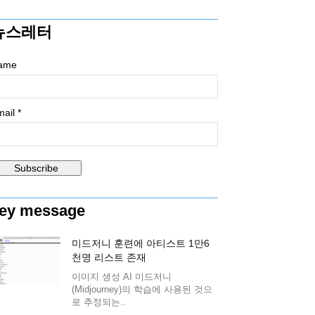
뉴스레터
ame
ail *
ey message
미드저니 훈련에 아티스트 1만6
천명 리스트 존재
이미지 생성 AI 미드저니
(Midjourney)의 학습에 사용된 것으
로 추정되는..