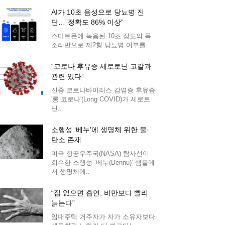
AI가 10초 음성으로 당뇨병 진
단…”정확도 86% 이상”
스마트폰에 녹음된 10초 정도의 목
소리만으로 제2형 당뇨병 여부를..
“코로나 후유증 세로토닌 고갈과
관련 있다”
신종 코로나바이러스 감염증 후유증
'롱 코로나'(Long COVID)가 세로토
닌..
소행성 ‘베누’에 생명체 위한 물·
탄소 존재
미국 항공우주국(NASA) 탐사선이
회수한 소행성 ‘베누(Bennu)’ 샘플에
서 생명체에..
“집 없으면 흡연, 비만보다 빨리
늙는다”
임대주택 거주자가 자가 소유자보다