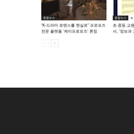
종합뉴스
종합뉴스
“K-드라마 로맨스를 현실로” 프로포즈
초·중등 교
전문 플랫폼 ‘케이프로포즈’ 론칭
서, ‘정보과