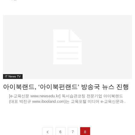
IT News TV
아이북랜드, ‘아이북펀랜드’ 방송국 뉴스 진행
[e-교육신문 www.newsedu.kr] 독서습관코칭 전문기업 아이북랜드
(대표 박진규 www.ibooland.com)는 교육포털 미디어 e-교육신문과..
6
7
8