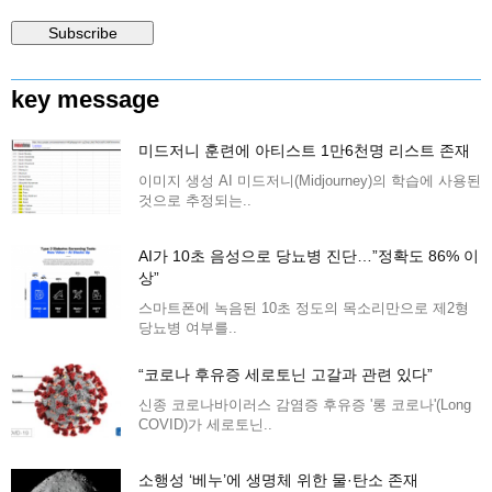
key message
미드저니 훈련에 아티스트 1만6천명 리스트 존재
이미지 생성 AI 미드저니(Midjourney)의 학습에 사용된
것으로 추정되는..
AI가 10초 음성으로 당뇨병 진단…”정확도 86% 이
상”
스마트폰에 녹음된 10초 정도의 목소리만으로 제2형
당뇨병 여부를..
“코로나 후유증 세로토닌 고갈과 관련 있다”
신종 코로나바이러스 감염증 후유증 '롱 코로나'(Long
COVID)가 세로토닌..
소행성 ‘베누’에 생명체 위한 물·탄소 존재