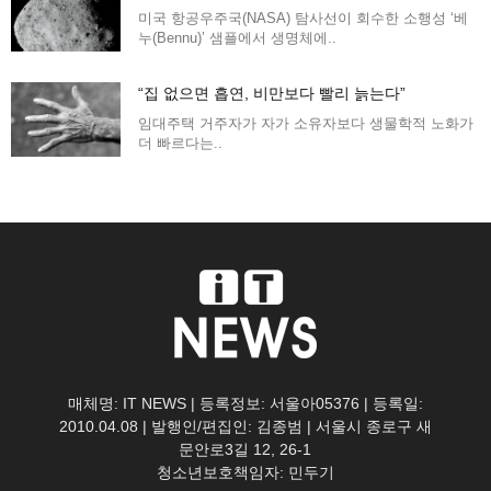
미국 항공우주국(NASA) 탐사선이 회수한 소행성 ‘베
누(Bennu)’ 샘플에서 생명체에..
“집 없으면 흡연, 비만보다 빨리 늙는다”
임대주택 거주자가 자가 소유자보다 생물학적 노화가
더 빠르다는..
매체명: IT NEWS | 등록정보: 서울아05376 | 등록일:
2010.04.08 | 발행인/편집인: 김종범 | 서울시 종로구 새
문안로3길 12, 26-1
청소년보호책임자: 민두기