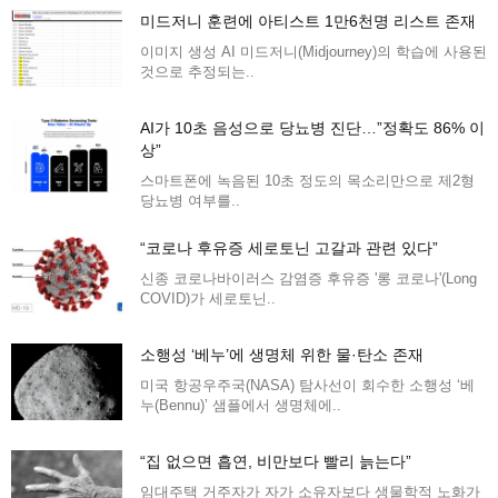
미드저니 훈련에 아티스트 1만6천명 리스트 존재
이미지 생성 AI 미드저니(Midjourney)의 학습에 사용된
것으로 추정되는..
AI가 10초 음성으로 당뇨병 진단…”정확도 86% 이
상”
스마트폰에 녹음된 10초 정도의 목소리만으로 제2형
당뇨병 여부를..
“코로나 후유증 세로토닌 고갈과 관련 있다”
신종 코로나바이러스 감염증 후유증 '롱 코로나'(Long
COVID)가 세로토닌..
소행성 ‘베누’에 생명체 위한 물·탄소 존재
미국 항공우주국(NASA) 탐사선이 회수한 소행성 ‘베
누(Bennu)’ 샘플에서 생명체에..
“집 없으면 흡연, 비만보다 빨리 늙는다”
임대주택 거주자가 자가 소유자보다 생물학적 노화가