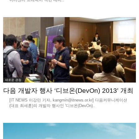
새로운 관점
다음 개발자 행사 ‘디브온(DevOn) 2013’ 개최
[IT NEWS 이강민 기자, kangmin@itnews.or.kr] 다음커뮤니케이션
(대표 최세훈)의 개발자 행사인 '디브온(DevOn)..